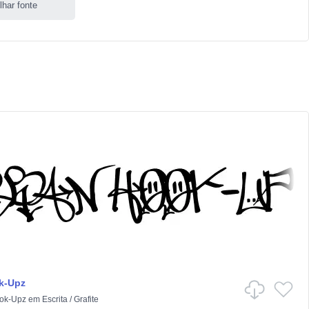
lhar fonte
k-Upz
ok-Upz
em
Escrita
/
Grafite