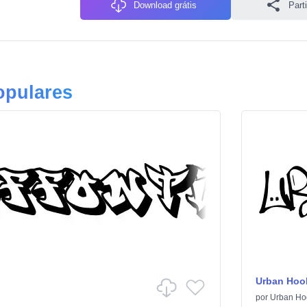
Download grátis
Parti
opulares
Urban Hoo
por
Urban Ho