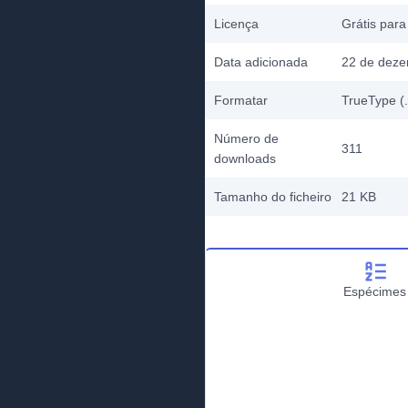
Licença
Grátis para
Data adicionada
22 de deze
Formatar
TrueType (.
Número de
311
downloads
Tamanho do ficheiro
21 KB
Espécimes