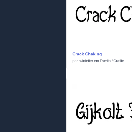
Crack Chaking
por
twinletter
em
Escrita
/
Grafite