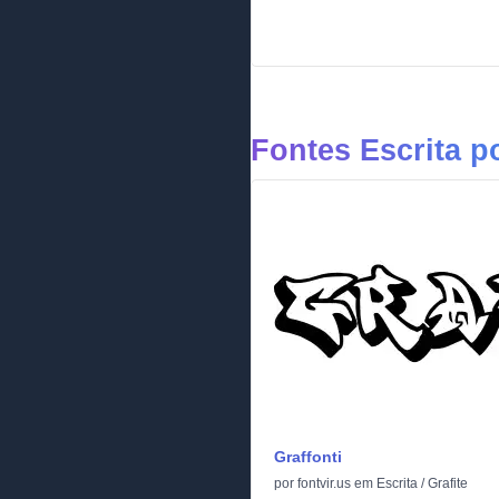
Fontes Escrita p
Graffonti
por
fontvir.us
em
Escrita
/
Grafite