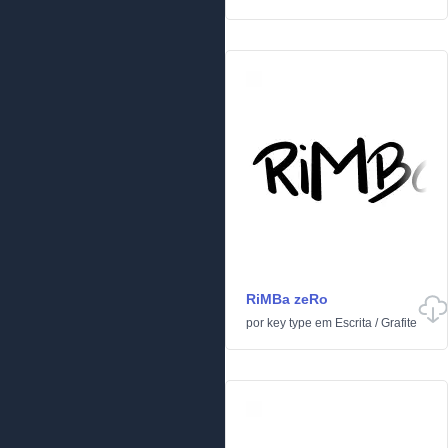
RiMBa zeRo
por
key type
em
Escrita
/
Grafite