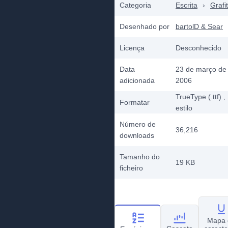
Categoria
Escrita
›
Grafi
Desenhado por
bartolD & Sear
Licença
Desconhecido
Data
23 de março de
adicionada
2006
TrueType (.ttf)
,
Formatar
estilo
Número de
36,216
downloads
Tamanho do
19 KB
ficheiro
Mapa 