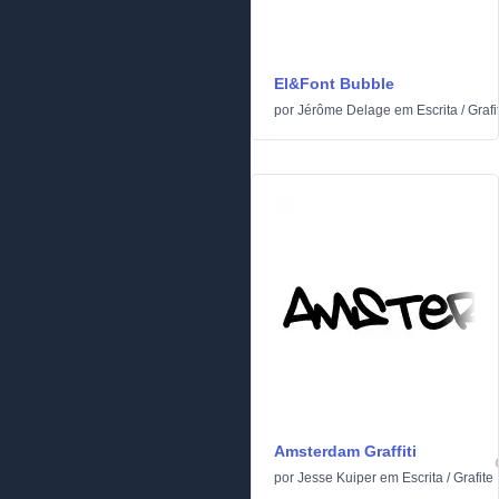
El&Font Bubble
por
Jérôme Delage
em
Escrita
/
Grafi
Amsterdam Graffiti
por
Jesse Kuiper
em
Escrita
/
Grafite