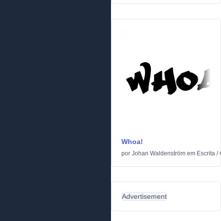
Whoa!
por
Johan Waldenström
em
Escrita
/
Advertisement