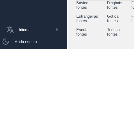
Básica
Dingbats
F
fontes
fontes
f
Estrangeiras
Gótica
F
fontes
fontes
f
Idioma
Escrita
Techno
fontes
fontes
Modo escuro