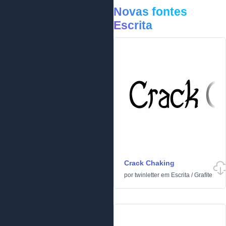
Novas fontes
Escrita
Crack Chaking
por
twinletter
em
Escrita
/
Grafite