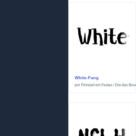
White-Fang
por
Pinisiart
em
Festas
/
Dia das Bru