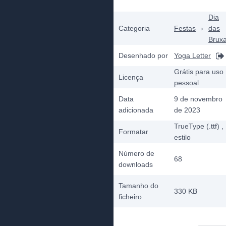
Dia
Categoria
Festas
›
das
Brux
Desenhado por
Yoga Letter
Grátis para uso
Licença
pessoal
Data
9 de novembro
adicionada
de 2023
TrueType (.ttf)
,
Formatar
estilo
Número de
68
downloads
Tamanho do
330 KB
ficheiro