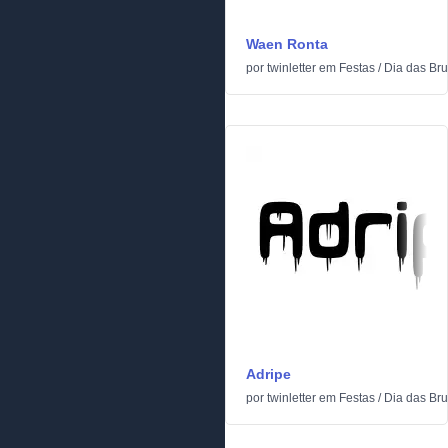
Waen Ronta
por
twinletter
em
Festas
/
Dia das Br
Adripe
por
twinletter
em
Festas
/
Dia das Br