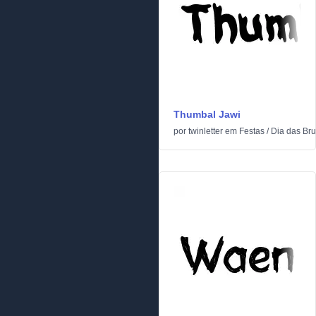
Thumbal Jawi
por
twinletter
em
Festas
/
Dia das Br