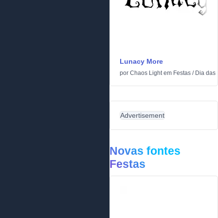
Lunacy More
por
Chaos Light
em
Festas
/
Dia das
Advertisement
Novas fontes
Festas