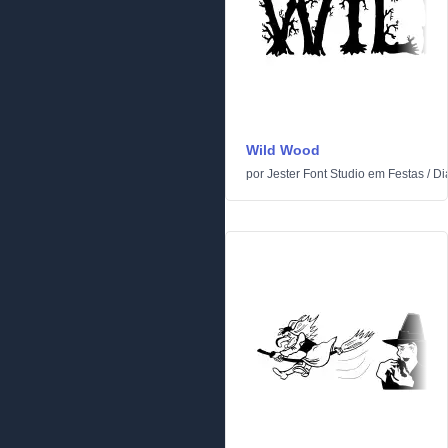
Wild Wood
por
Jester Font Studio
em
Festas
/
Di