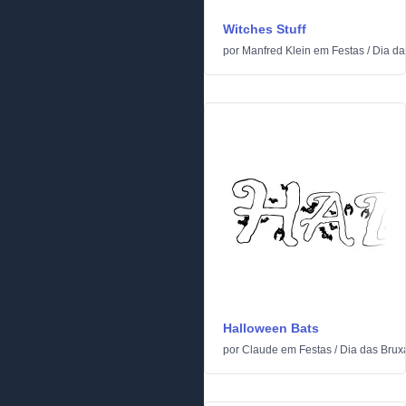
Witches Stuff
por
Manfred Klein
em
Festas
/
Dia da
Halloween Bats
por
Claude
em
Festas
/
Dia das Brux