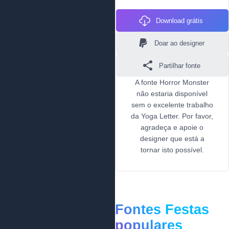
Download grátis
Doar ao designer
Partilhar fonte
A fonte Horror Monster
não estaria disponível
sem o excelente trabalho
da Yoga Letter. Por favor,
agradeça e apoie o
designer que está a
tornar isto possível.
Fontes Festas
populares