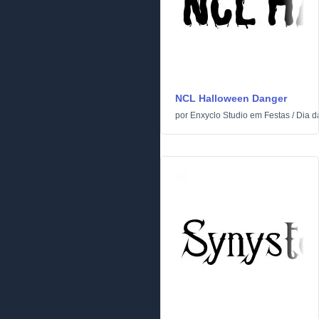
NCL Halloween Danger
por
Enxyclo Studio
em
Festas
/
Dia d