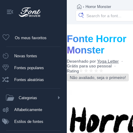
›
Horror Monster
Fonte Horror
Os meus favoritos
Monster
Novas fontes
Desenhado por
Yoga Letter
Grátis para uso pessoal
Fontes populares
Rating
Não avaliado, seja o primeiro!
Fontes aleatórias
Categorias
Alfabeticamente
Estilos de fontes