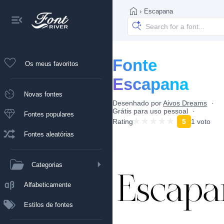
›
Escapana
Fonte
Os meus favoritos
Escapana
Novas fontes
Desenhado por
Aivos Dreams
Grátis para uso pessoal
Fontes populares
Rating
5
1 voto
Fontes aleatórias
Categorias
Alfabeticamente
Estilos de fontes