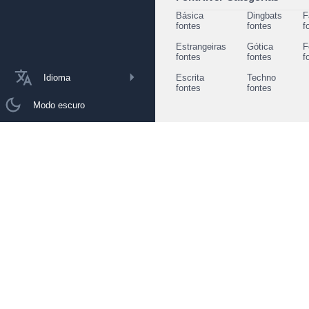
Básica
Dingbats
F
fontes
fontes
f
Estrangeiras
Gótica
F
fontes
fontes
f
Idioma
Escrita
Techno
fontes
fontes
Modo escuro