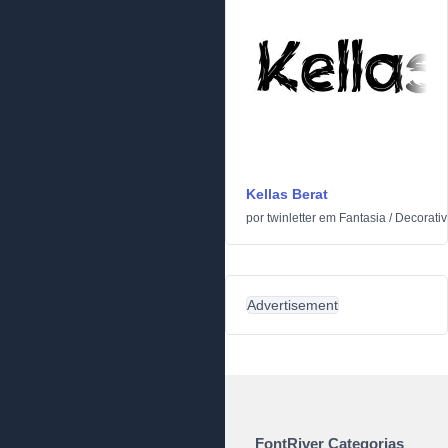
Kellas Berat
por
twinletter
em
Fantasia
/
Decorati
Advertisement
FontRiver Categorias