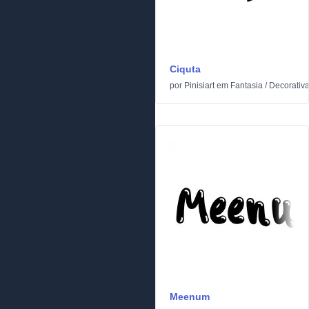
Ciquta
por
Pinisiart
em
Fantasia
/
Decorativ
Meenum