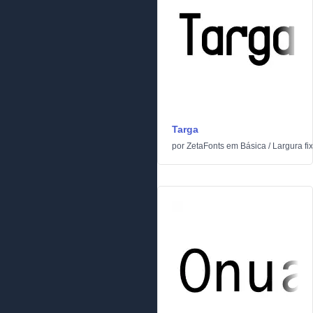
Targa
por
ZetaFonts
em
Básica
/
Largura fi