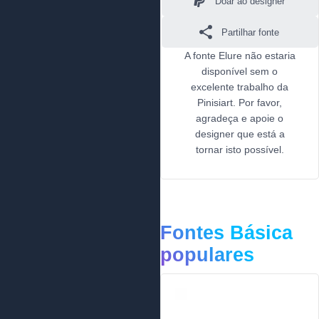
Doar ao designer
Partilhar fonte
A fonte Elure não estaria
disponível sem o
excelente trabalho da
Pinisiart. Por favor,
agradeça e apoie o
designer que está a
tornar isto possível.
Fontes Básica
populares