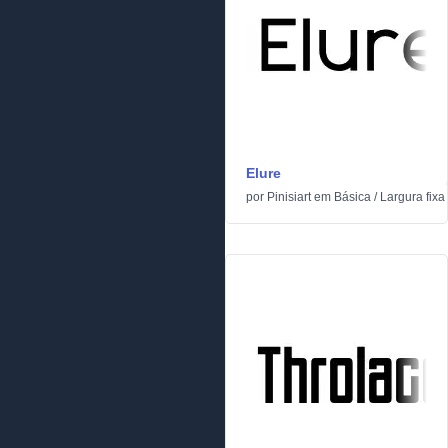
Elure
por
Pinisiart
em
Básica
/
Largura fixa