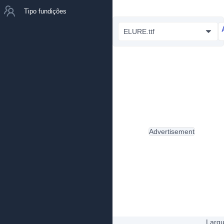
Tipo fundições
ELURE.ttf
Advertisement
Largu