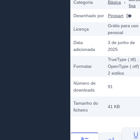
Categoria
Básica
›
fixa
Desenhado por
Pinisiart
Grátis para uso
Licença
pessoal
Data
3 de junho de
adicionada
2025
TrueType (.ttf)
,
Formatar
OpenType (.otf)
2
estilos
Número de
91
downloads
Tamanho do
41 KB
ficheiro