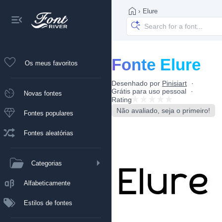
›
Elure
Fonte Elure
Os meus favoritos
Desenhado por
Pinisiart
Grátis para uso pessoal
Novas fontes
Rating
Não avaliado, seja o primeiro!
Fontes populares
Fontes aleatórias
Categorias
Alfabeticamente
Estilos de fontes