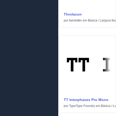
Throlacon
por
twinletter
em
Básica
/
Largura fix
TT Interphases Pro Mono
por
TypeType Foundry
em
Básica
/
La