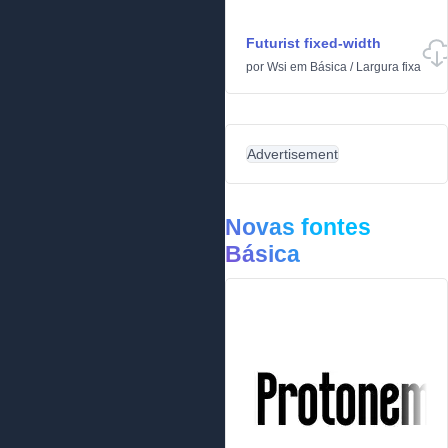
Futurist fixed-width
por
Wsi
em
Básica
/
Largura fixa
Advertisement
Novas fontes
Básica