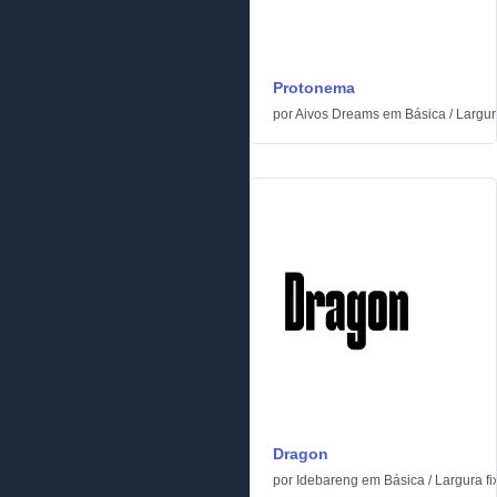
Protonema
por
Aivos Dreams
em
Básica
/
Largur
Dragon
por
Idebareng
em
Básica
/
Largura fi