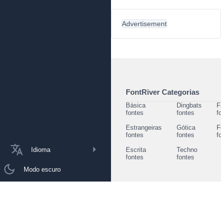
Advertisement
FontRiver Categorias
Básica
Dingbats
F
fontes
fontes
f
Estrangeiras
Gótica
F
fontes
fontes
f
Idioma
Escrita
Techno
fontes
fontes
Modo escuro