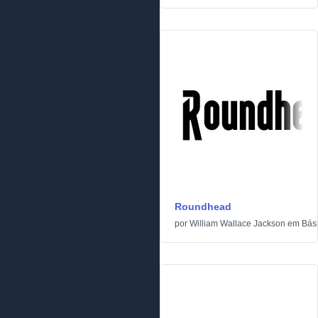
Roundhead
por
William Wallace Jackson
em
Bás