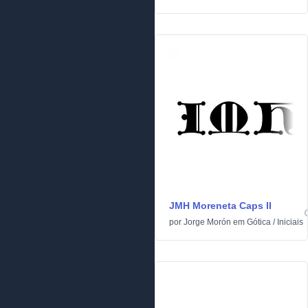
JMH Moreneta Caps II
por
Jorge Morón
em
Gótica
/
Iniciais