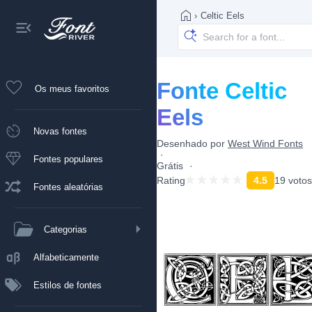
›
Celtic Eels
Fonte Celtic
Os meus favoritos
Eels
Novas fontes
Desenhado por
West Wind Fonts
Fontes populares
Grátis
Rating
4.5
19 votos
Fontes aleatórias
Categorias
Alfabeticamente
Estilos de fontes