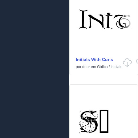
Initials With Curls
por
dnor
em
Gótica
/
Iniciais