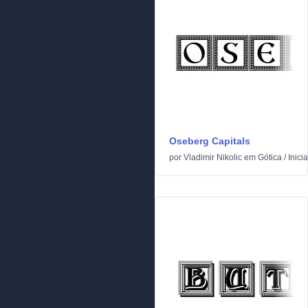
Oseberg Capitals
por
Vladimir Nikolic
em
Gótica
/
Inicia