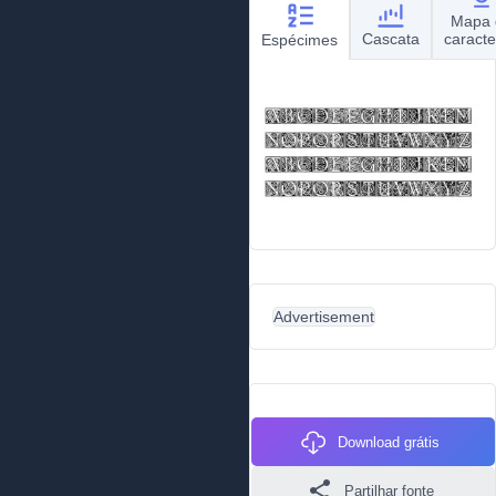
Mapa 
Cascata
caracte
Espécimes
Advertisement
Download grátis
Partilhar fonte