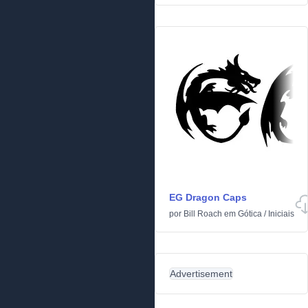
EG Dragon Caps
por
Bill Roach
em
Gótica
/
Iniciais
Advertisement