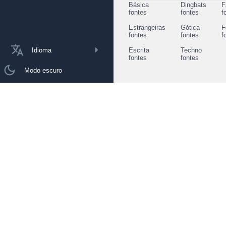
Básica
Dingbats
F
fontes
fontes
f
Estrangeiras
Gótica
F
fontes
fontes
f
Idioma
Escrita
Techno
fontes
fontes
Modo escuro