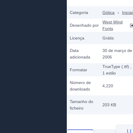
Categoria
Gótica
›
Inicia
West Wind
Desenhado por
Fonts
Licença
Grátis
Data
30 de março de
adicionada
2006
TrueType (.ttf)
,
Formatar
1
estilo
Número de
4,220
downloads
Tamanho do
203 KB
ficheiro