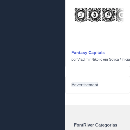
Fantasy Capitals
por
Vladimir Nikolic
em
Gótica
/
Inicia
Advertisement
FontRiver Categorias