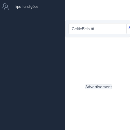
Tipo fundições
CelticEels.ttf
Advertisement