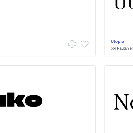
Utopia
por
Rautan
e