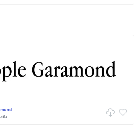
amond
erifa