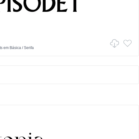
ts
em
Básica
/
Serifa