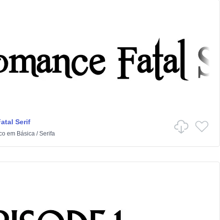
tal Serif
co
em
Básica
/
Serifa