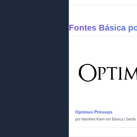
Fontes Básica p
Optimus Princeps
por
Manfred Klein
em
Básica
/
Serifa