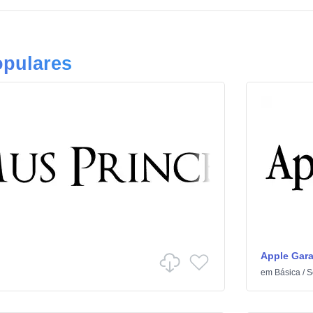
opulares
Apple Gar
em
Básica
/
S