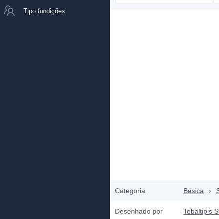
Tipo fundições
Categoria
Básica
›
Desenhado por
Tebaltipis S