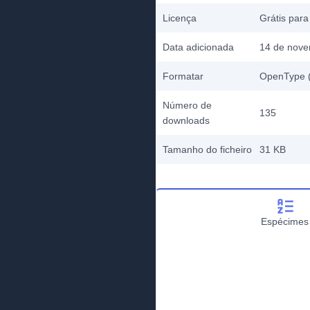
Licença
Grátis para
Data adicionada
14 de nove
Formatar
OpenType (
Número de
135
downloads
Tamanho do ficheiro
31 KB
Espécimes