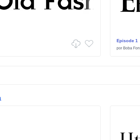
Episode 1
por
Boba Fon
a