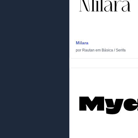
Milara
por
Rautan
em
Básica
/
Serifa