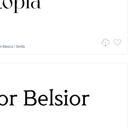
m
Básica
/
Serifa