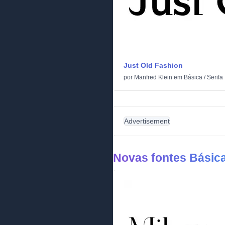
Just Old Fashion
por
Manfred Klein
em
Básica
/
Serifa
Advertisement
Novas fontes Básic