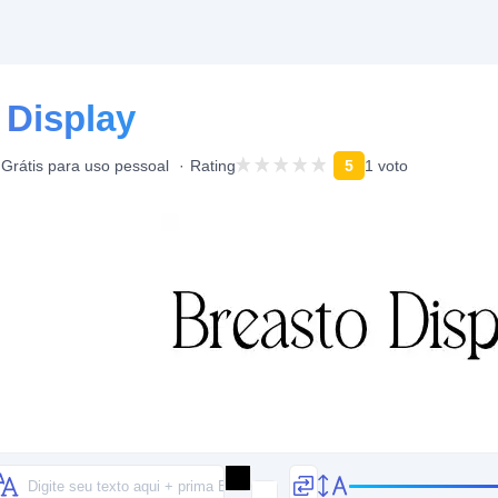
 Display
Grátis para uso pessoal
Rating
5
1 voto