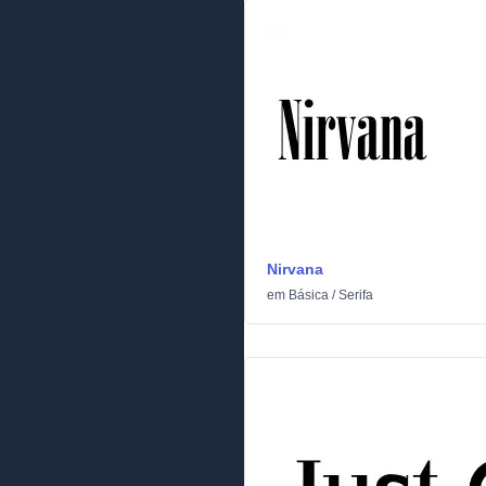
Nirvana
em
Básica
/
Serifa