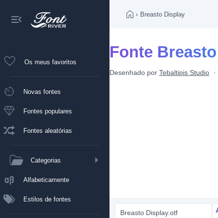
›
Breasto Display
Fonte Breasto
Os meus favoritos
Desenhado por
Tebaltipis Studio
Novas fontes
Fontes populares
Fontes aleatórias
Categorias
Alfabeticamente
Estilos de fontes
Breasto Display.otf