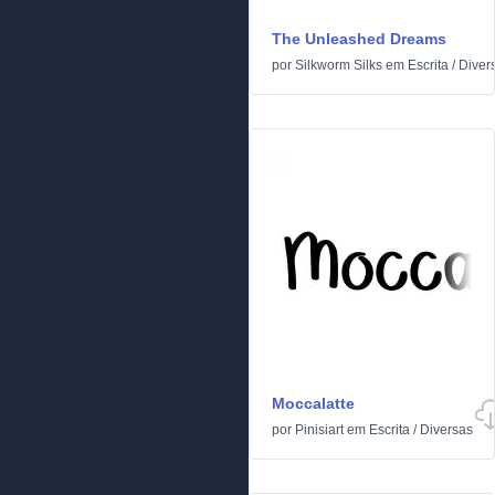
The Unleashed Dreams
por
Silkworm Silks
em
Escrita
/
Diver
Moccalatte
por
Pinisiart
em
Escrita
/
Diversas