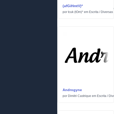
(afGiHmtV)*
por
tcuk (tOm)*
em
Escrita
/
Diversas
Androgyne
por
Dimitri Castrique
em
Escrita
/
Div