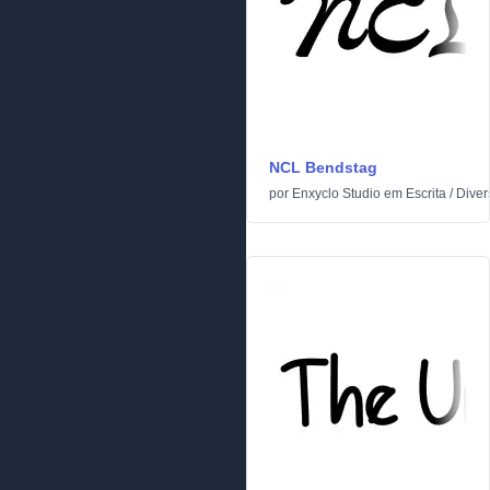
NCL Bendstag
por
Enxyclo Studio
em
Escrita
/
Diver