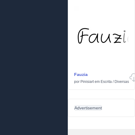
Fauzia
por
Pinisiart
em
Escrita
/
Diversas
Advertisement